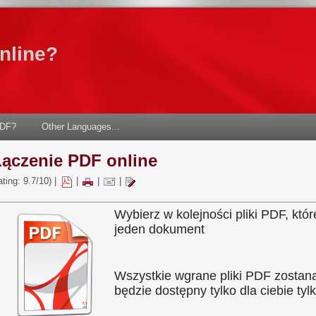
nline?
PDF?
Other Languages...
Łączenie PDF online
ating: 9.7/10) |
|
|
|
Wybierz w kolejności pliki PDF, któ
jeden dokument
Wszystkie wgrane pliki PDF zostaną
będzie dostępny tylko dla ciebie tyl