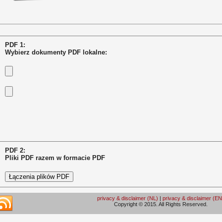
PDF 1:
Wybierz dokumenty PDF lokalne:
PDF 2:
Pliki PDF razem w formacie PDF
privacy & disclaimer (NL)
|
privacy & disclaimer (EN
Copyright © 2015. All Rights Reserved.